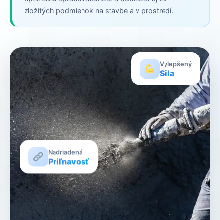
zložitých podmienok na stavbe a v prostredí.
Vylepšený
Sila
Nadriadená
Priľnavosť