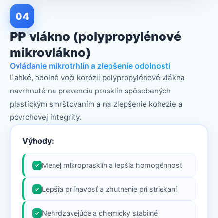
04
PP vlákno (polypropylénové
mikrovlákno)
Ovládanie mikrotrhlín a zlepšenie odolnosti
Ľahké, odolné voči korózii polypropylénové vlákna
navrhnuté na prevenciu prasklín spôsobených
plastickým smrštovaním a na zlepšenie kohezie a
povrchovej integrity.
Výhody:
Menej mikroprasklín a lepšia homogénnosť
✓
Lepšia priľnavosť a zhutnenie pri striekaní
✓
Nehrdzavejúce a chemicky stabilné
✓