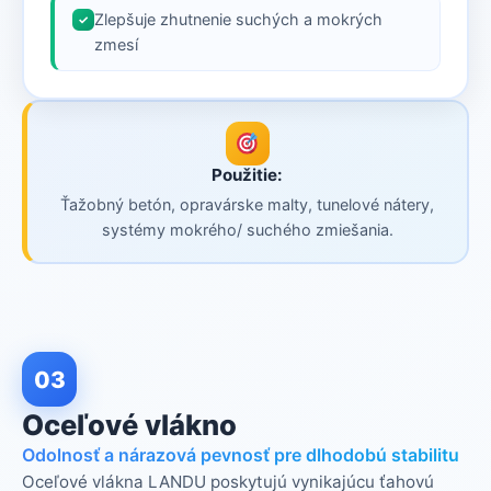
Zlepšuje zhutnenie suchých a mokrých
✓
zmesí
Použitie:
Ťažobný betón, opravárske malty, tunelové nátery,
systémy mokrého/ suchého zmiešania.
03
Oceľové vlákno
Odolnosť a nárazová pevnosť pre dlhodobú stabilitu
Oceľové vlákna LANDU poskytujú vynikajúcu ťahovú