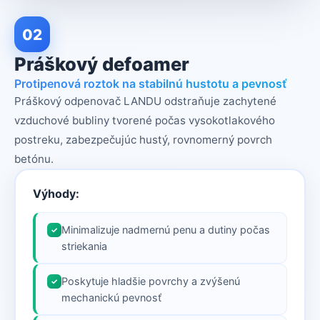
02
Práškový defoamer
Protipenová roztok na stabilnú hustotu a pevnosť
Práškový odpenovač LANDU odstraňuje zachytené
vzduchové bubliny tvorené počas vysokotlakového
postreku, zabezpečujúc hustý, rovnomerný povrch
betónu.
Výhody:
Minimalizuje nadmernú penu a dutiny počas
✓
striekania
Poskytuje hladšie povrchy a zvýšenú
✓
mechanickú pevnosť