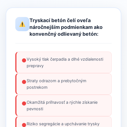
Tryskací betón čelí oveľa
náročnejším podmienkam ako
konvenčný odlievaný betón:
Vysoký tlak čerpadla a dlhé vzdialenosti
●
prepravy
Straty odrazom a prebytočným
●
postrekom
Okamžitá priľnavosť a rýchle získanie
●
pevnosti
Riziko segregácie a upchávanie trysky
●