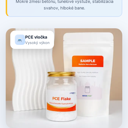
Mokré zmesi betónu, tunelové výstuže, stabilizácia
svahov, hlboké bane.
PCE vločka
Vysoký výkon