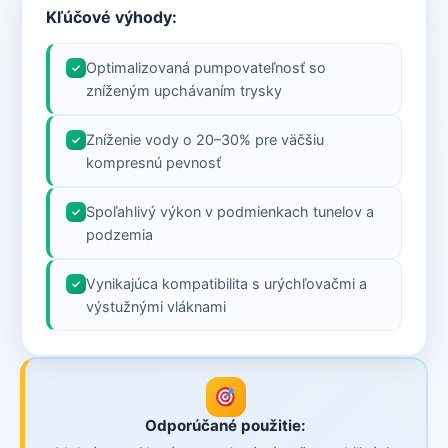
Kľúčové výhody:
Optimalizovaná pumpovateľnosť so
✓
zníženým upchávaním trysky
Zníženie vody o 20–30% pre väčšiu
✓
kompresnú pevnosť
Spoľahlivý výkon v podmienkach tunelov a
✓
podzemia
Vynikajúca kompatibilita s urýchľovačmi a
✓
výstužnými vláknami
Odporúčané použitie: