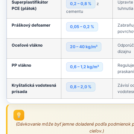
Superplastifikátor
Upravte 
0,2 – 0,8 %
z
PCE (plátok)
tuhnutia
cementu
Práškový defoamer
Zabraňuj
0,05 – 0,2 %
povrcho
Oceľové vlákno
Odporúč
20 – 40 kg/m³
dizajnu
PP vlákno
Reguluje
0,6 – 1,2 kg/m³
praskan
Kryštalická vodotesná
Závisí o
0,8 – 2,0 %
prísada
vodotes
(Dávkovanie môže byť jemne doladené podľa podmienok p
cieľov.)