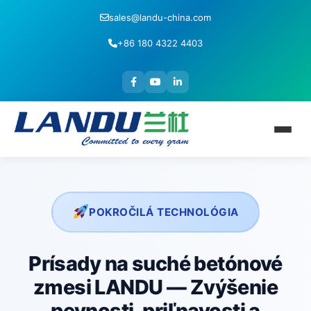
sales@landu-china.com
+86 180 4322 4403
POKROČILÁ TECHNOLÓGIA
Prísady na suché betónové
zmesi LANDU — Zvýšenie
pevnosti, priľnavosti a