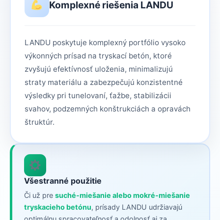
Komplexné riešenia LANDU
LANDU poskytuje komplexný portfólio vysoko
výkonných prísad na tryskací betón, ktoré
zvyšujú efektívnosť uloženia, minimalizujú
straty materiálu a zabezpečujú konzistentné
výsledky pri tunelovaní, ťažbe, stabilizácii
svahov, podzemných konštrukciách a opravách
štruktúr.
Všestranné použitie
Či už pre
suché-miešanie alebo mokré-miešanie
tryskacieho betónu
, prísady LANDU udržiavajú
optimálnu spracovateľnosť a odolnosť aj za