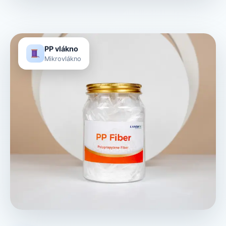
PP vlákno
Mikrovlákno