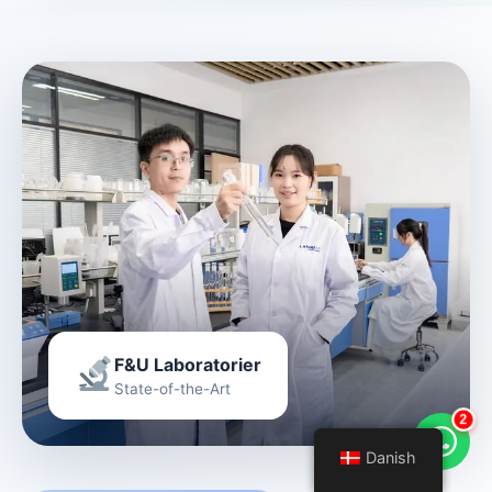
F&U Laboratorier
State-of-the-Art
2
Danish
Danish