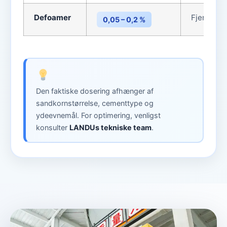
Defoamer
Fjerner lu
0,05 – 0,2 %
Den faktiske dosering afhænger af
sandkornstørrelse, cementtype og
ydeevnemål. For optimering, venligst
konsulter
LANDUs tekniske team
.