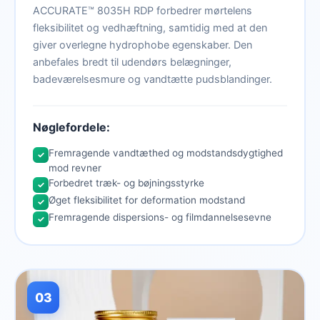
ACCURATE™ 8035H RDP forbedrer mørtelens
fleksibilitet og vedhæftning, samtidig med at den
giver overlegne hydrophobe egenskaber. Den
anbefales bredt til udendørs belægninger,
badeværelsesmure og vandtætte pudsblandinger.
Nøglefordele:
Fremragende vandtæthed og modstandsdygtighed
✓
mod revner
Forbedret træk- og bøjningsstyrke
✓
Øget fleksibilitet for deformation modstand
✓
Fremragende dispersions- og filmdannelsesevne
✓
03