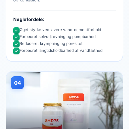
Nøglefordele:
Øget styrke ved lavere vand-cementforhold
✓
Forbedret selvudjævning og pumpbarhed
✓
Reduceret krympning og porøsitet
✓
Forbedret langtidsholdbarhed af vandtæthed
✓
04