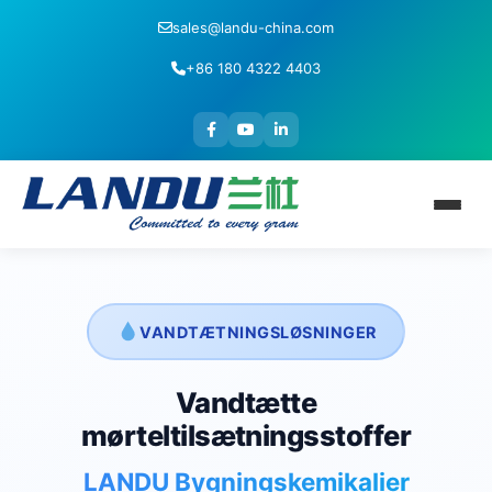
sales@landu-china.com
+86 180 4322 4403
VANDTÆTNINGSLØSNINGER
Vandtætte
mørteltilsætningsstoffer
LANDU Bygningskemikalier