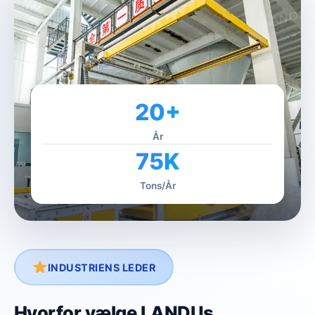
20+
År
75K
Tons/År
INDUSTRIENS LEDER
Hvorfor vælge LANDUs