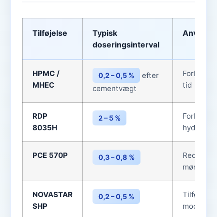
Tilføjelse
Typisk
Anvende
doseringsinterval
HPMC /
Forbedrer
efter
0,2 – 0,5 %
MHEC
tid
cementvægt
RDP
Forbedrer 
2 – 5 %
8035H
hydrofobi
PCE 570P
Reducerer
0,3 – 0,8 %
mørtel
NOVASTAR
Tilføjer 
0,2 – 0,5 %
SHP
mod-eflo